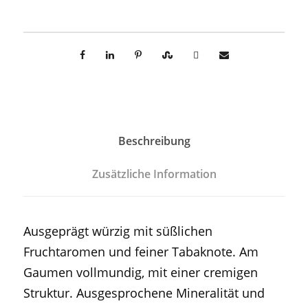
e
r
V
e
l
t
l
Beschreibung
i
Zusätzliche Information
n
e
r
Ausgeprägt würzig mit süßlichen
U
Fruchtaromen und feiner Tabaknote. Am
r
Gaumen vollmundig, mit einer cremigen
g
Struktur. Ausgesprochene Mineralität und
e