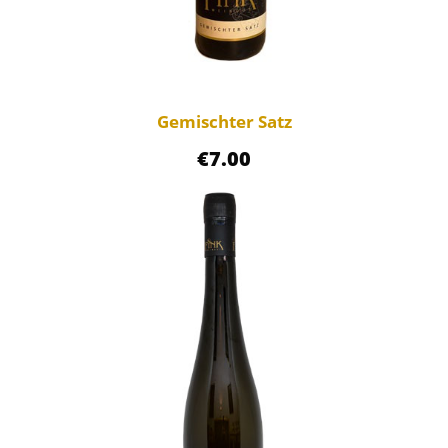
D
A
C
M
Gemischter Satz
e
€
7.00
n
g
e