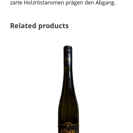
zarte Holzröstaromen prägen den Abgang.
s
t
e
Related products
i
n
T
r
a
i
s
e
n
t
a
l