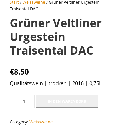
Start
/
Weissweine
/ Grüner Veltliner Urgestein
Traisental DAC
Grüner Veltliner
Urgestein
Traisental DAC
€
8.50
Qualitätswein | trocken | 2016 | 0,75l
G
IN DEN WARENKORB
r
ü
Category:
Weissweine
n