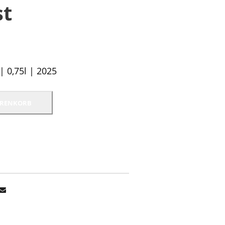
st
| 0,75l | 2025
ARENKORB