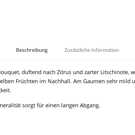
t
l
i
n
e
r
Beschreibung
Zusätzliche Information
S
i
Bouquet, duftend nach Zitrus und zarter Litschinote, 
c
gelben Früchten im Nachhall. Am Gaumen sehr mild un
h
keit.
l
h
neralität sorgt für einen langen Abgang.
e
n
g