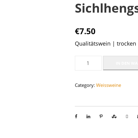
Sichlheng
€
7.50
Qualitätswein | trocken 
G
IN DEN W
r
ü
Category:
Weissweine
n
e
r
V
e
l