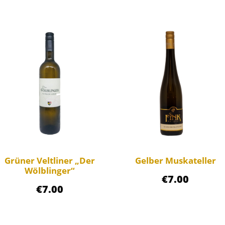
s
t
M
e
n
g
e
Grüner Veltliner „Der
Gelber Muskateller
Wölblinger“
€
7.00
€
7.00