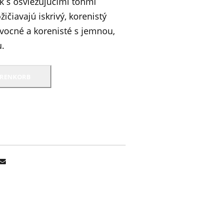
ĺk s osviežujúcimi tónmi
ičiavajú iskrivý, korenistý
vocné a korenisté s jemnou,
u.
ARENKORB