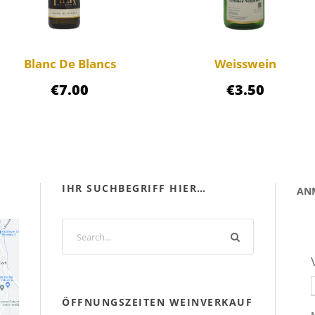
n
g
e
Blanc De Blancs
r
Weisswein
"
€
7.00
€
3.50
M
e
n
g
IHR SUCHBEGRIFF HIER…
e
AN
ÖFFNUNGSZEITEN WEINVERKAUF