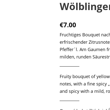
Wölblinge
€
7.00
Fruchtiges Bouquet nac
erfrischender Zitrusnot
Pfeffer´l. Am Gaumen fr
milden, runden Säurestr
__________
Fruity bouquet of yellow
notes, with a fine spicy „
and spicy with a mild, r
__________