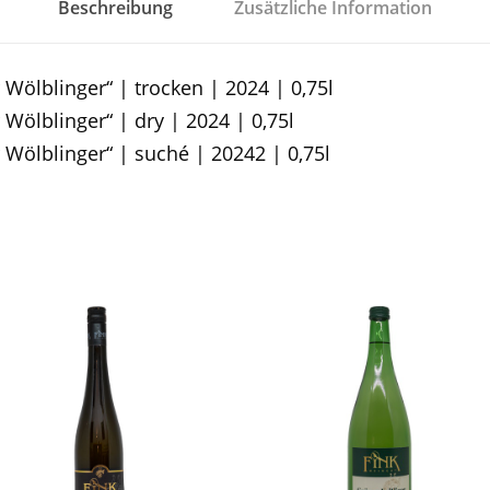
Beschreibung
Zusätzliche Information
i
n
 Wölblinger“ | trocken | 2024 | 0,75l
e
 Wölblinger“ | dry | 2024 | 0,75l
r
r Wölblinger“ | suché | 20242 | 0,75l
"
D
e
r
W
ö
l
b
l
i